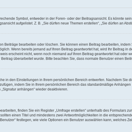
chende Symbol, entweder in der Foren- oder der Beitragsansicht. Es könnte sein, d
gsansicht aufgelistet. Z. B. „Sie dürfen neue Themen erstellen“, „Sie dürfen an A
nen Beiträge bearbeiten oder löschen. Sie können einen Beitrag bearbeiten, indem
möglich. Wenn bereits jemand auf Ihren Beitrag geantwortet hat, wird Ihr Beitrag in
weis erscheint nicht, wenn noch niemand auf Ihren Beitrag geantwortet hat oder we
Ihr Beitrag überarbeitet wurde. Bitte beachten Sie, dass normale Benutzer einen Be
he in den Einstellungen in Ihrem persönlichen Bereich entwerfen. Nachdem Sie die
nzufügen, indem Sie in Ihrem persönlichen Bereich das standardmäßige Anhängen I
n „Signatur anhängen“ wieder deaktivieren.
beiten, finden Sie ein Register „Umfrage erstellen“ unterhalb des Formulars zur 
 sollten einen Titel und mindestens zwei Antwortmöglichkeiten in die entsprechend
enutzer“ festlegen, wie viele Optionen ein Benutzer auswählen kann, welches Zeitli