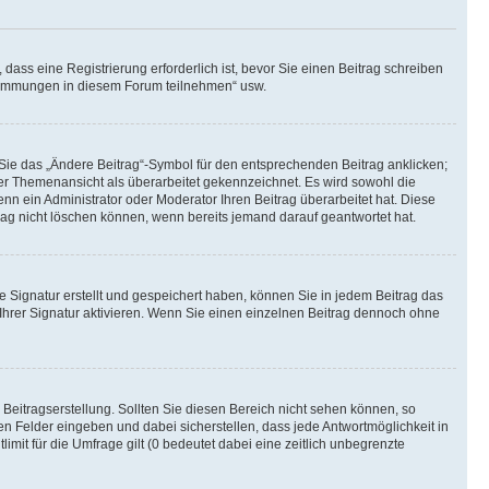
ass eine Registrierung erforderlich ist, bevor Sie einen Beitrag schreiben
bstimmungen in diesem Forum teilnehmen“ usw.
 Sie das „Ändere Beitrag“-Symbol für den entsprechenden Beitrag anklicken;
 der Themenansicht als überarbeitet gekennzeichnet. Es wird sowohl die
nn ein Administrator oder Moderator Ihren Beitrag überarbeitet hat. Diese
itrag nicht löschen können, wenn bereits jemand darauf geantwortet hat.
 Signatur erstellt und gespeichert haben, können Sie in jedem Beitrag das
hrer Signatur aktivieren. Wenn Sie einen einzelnen Beitrag dennoch ohne
Beitragserstellung. Sollten Sie diesen Bereich nicht sehen können, so
en Felder eingeben und dabei sicherstellen, dass jede Antwortmöglichkeit in
mit für die Umfrage gilt (0 bedeutet dabei eine zeitlich unbegrenzte