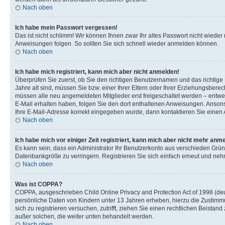
Nach oben
Ich habe mein Passwort vergessen!
Das ist nicht schlimm! Wir können Ihnen zwar Ihr altes Passwort nicht wiede
Anweisungen folgen. So sollten Sie sich schnell wieder anmelden können.
Nach oben
Ich habe mich registriert, kann mich aber nicht anmelden!
Überprüfen Sie zuerst, ob Sie den richtigen Benutzernamen und das richti
Jahre alt sind, müssen Sie bzw. einer Ihrer Eltern oder Ihrer Erziehungsberec
müssen alle neu angemeldeten Mitglieder erst freigeschaltet werden – entwede
E-Mail erhalten haben, folgen Sie den dort enthaltenen Anweisungen. Ansons
Ihre E-Mail-Adresse korrekt eingegeben wurde, dann kontaktieren Sie einen A
Nach oben
Ich habe mich vor einiger Zeit registriert, kann mich aber nicht mehr anm
Es kann sein, dass ein Administrator Ihr Benutzerkonto aus verschieden Grün
Datenbankgröße zu verringern. Registrieren Sie sich einfach erneut und nehm
Nach oben
Was ist COPPA?
COPPA, ausgeschrieben Child Online Privacy and Protection Act of 1998 (deut
persönliche Daten von Kindern unter 13 Jahren erheben, hierzu die Zustimmu
sich zu registrieren versuchen, zutrifft, ziehen Sie einen rechtlichen Beista
außer solchen, die weiter unten behandelt werden.
Nach oben