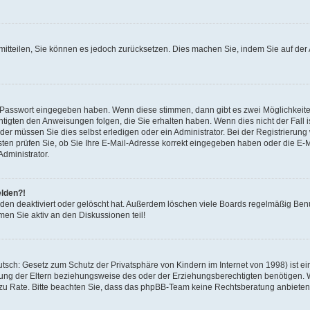
r mitteilen, Sie können es jedoch zurücksetzen. Dies machen Sie, indem Sie auf d
ge Passwort eingegeben haben. Wenn diese stimmen, dann gibt es zwei Möglichkei
htigten den Anweisungen folgen, die Sie erhalten haben. Wenn dies nicht der Fall is
r müssen Sie dies selbst erledigen oder ein Administrator. Bei der Registrierung wu
ten prüfen Sie, ob Sie Ihre E-Mail-Adresse korrekt eingegeben haben oder die E-Ma
dministrator.
elden?!
den deaktiviert oder gelöscht hat. Außerdem löschen viele Boards regelmäßig Benut
en Sie aktiv an den Diskussionen teil!
sch: Gesetz zum Schutz der Privatsphäre von Kindern im Internet von 1998) ist ei
ng der Eltern beziehungsweise des oder der Erziehungsberechtigten benötigen. Wen
nd zu Rate. Bitte beachten Sie, dass das phpBB-Team keine Rechtsberatung anbieten k