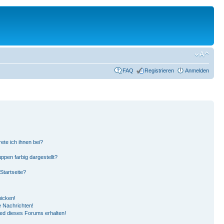
FAQ
Registrieren
Anmelden
ete ich ihnen bei?
pen farbig dargestellt?
Startseite?
hicken!
 Nachrichten!
ied dieses Forums erhalten!