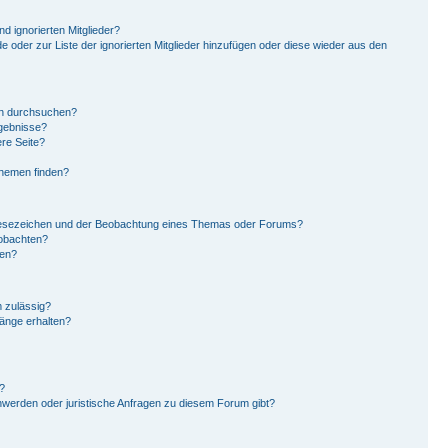
d ignorierten Mitglieder?
de oder zur Liste der ignorierten Mitglieder hinzufügen oder diese wieder aus den
en durchsuchen?
rgebnisse?
re Seite?
Themen finden?
Lesezeichen und der Beobachtung eines Themas oder Forums?
eobachten?
gen?
 zulässig?
hänge erhalten?
?
hwerden oder juristische Anfragen zu diesem Forum gibt?