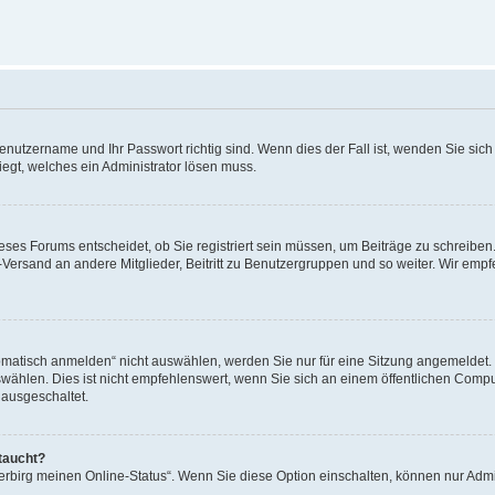
Benutzername und Ihr Passwort richtig sind. Wenn dies der Fall ist, wenden Sie sic
iegt, welches ein Administrator lösen muss.
ses Forums entscheidet, ob Sie registriert sein müssen, um Beiträge zu schreiben. A
l-Versand an andere Mitglieder, Beitritt zu Benutzergruppen und so weiter. Wir empf
tisch anmelden“ nicht auswählen, werden Sie nur für eine Sitzung angemeldet. D
len. Dies ist nicht empfehlenswert, wenn Sie sich an einem öffentlichen Compute
 ausgeschaltet.
taucht?
Verbirg meinen Online-Status“. Wenn Sie diese Option einschalten, können nur Admi