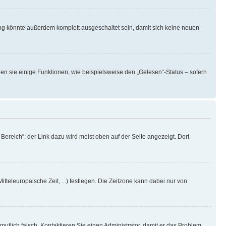
ng könnte außerdem komplett ausgeschaltet sein, damit sich keine neuen
en sie einige Funktionen, wie beispielsweise den „Gelesen“-Status – sofern
ereich“; der Link dazu wird meist oben auf der Seite angezeigt. Dort
itteleuropäische Zeit, ...) festlegen. Die Zeitzone kann dabei nur von
rmutlich falsch. Kontaktieren Sie einen Administrator, damit er das Problem