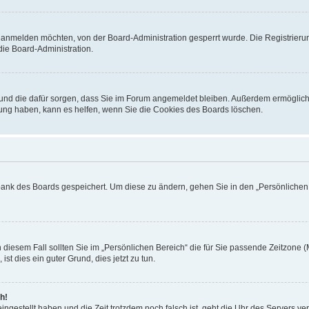
h anmelden möchten, von der Board-Administration gesperrt wurde. Die Registrieru
ie Board-Administration.
t und die dafür sorgen, dass Sie im Forum angemeldet bleiben. Außerdem ermöglich
dung haben, kann es helfen, wenn Sie die Cookies des Boards löschen.
nbank des Boards gespeichert. Um diese zu ändern, gehen Sie in den „Persönlichen B
 diesem Fall sollten Sie im „Persönlichen Bereich“ die für Sie passende Zeitzone (M
ist dies ein guter Grund, dies jetzt zu tun.
h!
ingestellt haben und die Zeit trotzdem noch falsch ist, geht die Uhr des Servers ve