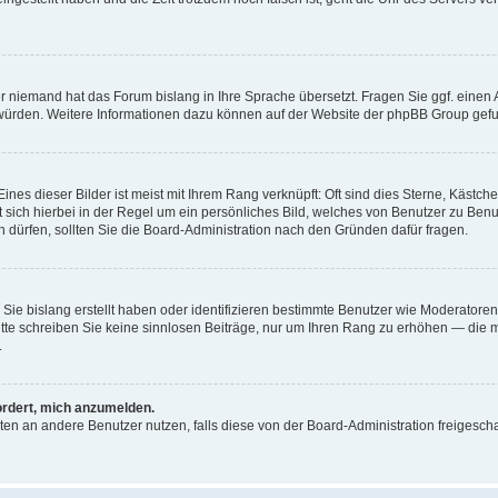
er niemand hat das Forum bislang in Ihre Sprache übersetzt. Fragen Sie ggf. einen A
en würden. Weitere Informationen dazu können auf der Website der phpBB Group gef
nes dieser Bilder ist meist mit Ihrem Rang verknüpft: Oft sind dies Sterne, Kästch
t sich hierbei in der Regel um ein persönliches Bild, welches von Benutzer zu Ben
dürfen, sollten Sie die Board-Administration nach den Gründen dafür fragen.
 Sie bislang erstellt haben oder identifizieren bestimmte Benutzer wie Moderato
 Bitte schreiben Sie keine sinnlosen Beiträge, nur um Ihren Rang zu erhöhen — die
.
ordert, mich anzumelden.
ichten an andere Benutzer nutzen, falls diese von der Board-Administration freige