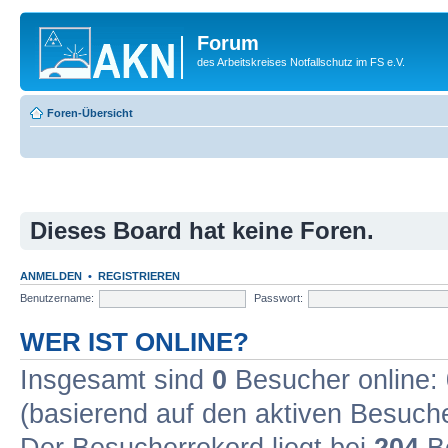
Forum
des Arbeitskreises Notfallschutz im FS e.V.
Foren-Übersicht
Dieses Board hat keine Foren.
ANMELDEN
•
REGISTRIEREN
Benutzername:
Passwort:
WER IST ONLINE?
Insgesamt sind
0
Besucher online: 0
(basierend auf den aktiven Besuche