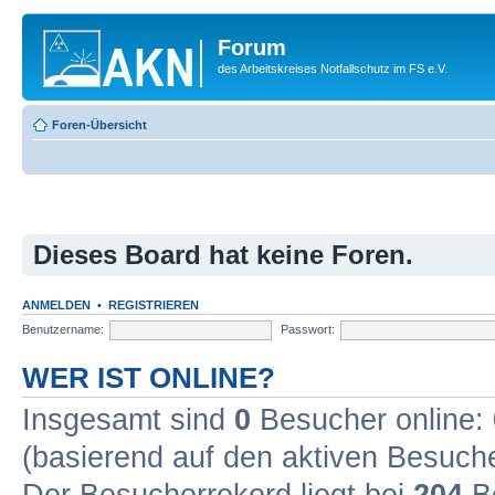
Forum
des Arbeitskreises Notfallschutz im FS e.V.
Foren-Übersicht
Dieses Board hat keine Foren.
ANMELDEN
•
REGISTRIEREN
Benutzername:
Passwort:
WER IST ONLINE?
Insgesamt sind
0
Besucher online: 0
(basierend auf den aktiven Besuche