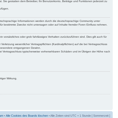
at. Sie gestatten dem Betreiber, Ihr Benutzerkonto, Beiträge und Funktionen jederzeit zu
zufügen.
utschsprachige Informationen werden durch die deutschsprachige Community unter
für bestimmte Zwecke nicht untersagen oder auf Inhalte fremder Foren Einfluss nehmen.
n vorsätzliches oder grob fahrlässiges Verhalten zurückzuführen sind. Dies gilt auch für
letzung wesentlicher Vertragspflichten (Kardinalpflichten) auf die bei Vertragsschluss
insbesondere entgangenen Gewinn.
bei Vertragsschluss typischerweise vorhersehbaren Schäden und im Übrigen der Höhe nach
tiger Wirkung.
am
•
Alle Cookies des Boards löschen
• Alle Zeiten sind UTC + 1 Stunde [ Sommerzeit ]