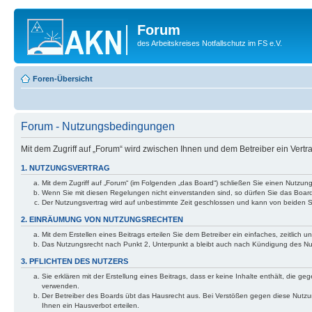
Forum
des Arbeitskreises Notfallschutz im FS e.V.
Foren-Übersicht
Forum - Nutzungsbedingungen
Mit dem Zugriff auf „Forum“ wird zwischen Ihnen und dem Betreiber ein Vert
1. NUTZUNGSVERTRAG
Mit dem Zugriff auf „Forum“ (im Folgenden „das Board“) schließen Sie einen Nutzun
Wenn Sie mit diesen Regelungen nicht einverstanden sind, so dürfen Sie das Board n
Der Nutzungsvertrag wird auf unbestimmte Zeit geschlossen und kann von beiden Se
2. EINRÄUMUNG VON NUTZUNGSRECHTEN
Mit dem Erstellen eines Beitrags erteilen Sie dem Betreiber ein einfaches, zeitlic
Das Nutzungsrecht nach Punkt 2, Unterpunkt a bleibt auch nach Kündigung des N
3. PFLICHTEN DES NUTZERS
Sie erklären mit der Erstellung eines Beitrags, dass er keine Inhalte enthält, die 
verwenden.
Der Betreiber des Boards übt das Hausrecht aus. Bei Verstößen gegen diese Nutz
Ihnen ein Hausverbot erteilen.