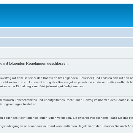
rag mit folgenden Regelungen geschlossen:
gsvertrag mit dem Betreiber des Boards ab (im Folgenden „Betreiber“) und erklären sich mit de
icht weiter nutzen. Für die Nutzung des Boards gelten jeweils die an dieser Stelle veröffentlic
iten ohne Einhaltung einer Frist jederzeit gekündigt werden.
h und räumlich unbeschränktes und unentgeltliches Recht, Ihren Beitrag im Rahmen des Boards zu 
utzungsvertrages bestehen.
gegen geltendes Recht oder die guten Sitten verstoßen. Sie erklären insbesondere, dass Sie das R
ungsbedingungen oder anderer im Board veröffentlichten Regeln kann der Betreiber Sie nach A