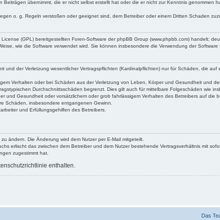
 Beiträgen übernimmt, die er nicht selbst erstellt hat oder die er nicht zur Kenntnis genommen h
 gegen o. g. Regeln verstoßen oder geeignet sind, dem Betreiber oder einem Dritten Schaden zu
c License (GPL) bereitgestellten Foren-Software der phpBB Group (www.phpbb.com) handelt; de
 Weise, wie die Software verwendet wird. Sie können insbesondere die Verwendung der Software 
nd der Verletzung wesentlicher Vertragspflichten (Kardinalpflichten) nur für Schäden, die auf ei
igem Verhalten oder bei Schäden aus der Verletzung von Leben, Körper und Gesundheit und der Ver
ragstypischen Durchschnittsschäden begrenzt. Dies gilt auch für mittelbare Folgeschäden wie 
er und Gesundheit oder vorsätzlichem oder grob fahrlässigem Verhalten des Betreibers auf die 
elbare Schäden, insbesondere entgangenen Gewinn.
rbeiter und Erfüllungsgehilfen des Betreibers.
 zu ändern. Die Änderung wird dem Nutzer per E-Mail mitgeteilt.
uchs erlischt das zwischen dem Betreiber und dem Nutzer bestehende Vertragsverhältnis mit sofor
ungen zugestimmt hat.
nschutzrichtlinie enthalten.
Das Te