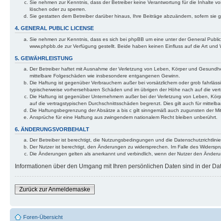
Sie nehmen zur Kenntnis, dass der Betreiber keine Verantwortung für die Inhalte von
löschen oder zu sperren.
Sie gestatten dem Betreiber darüber hinaus, Ihre Beiträge abzuändern, sofern sie
4. GENERAL PUBLIC LICENSE
Sie nehmen zur Kenntnis, dass es sich bei phpBB um eine unter der General Publi
www.phpbb.de zur Verfügung gestellt. Beide haben keinen Einfluss auf die Art und
5. GEWÄHRLEISTUNG
Der Betreiber haftet mit Ausnahme der Verletzung von Leben, Körper und Gesundheit u
mittelbare Folgeschäden wie insbesondere entgangenen Gewinn.
Die Haftung ist gegenüber Verbrauchern außer bei vorsätzlichem oder grob fahrläss
typischerweise vorhersehbaren Schäden und im übrigen der Höhe nach auf die vert
Die Haftung ist gegenüber Unternehmern außer bei der Verletzung von Leben, Körp
auf die vertragstypischen Durchschnittsschäden begrenzt. Dies gilt auch für mitt
Die Haftungsbegrenzung der Absätze a bis c gilt sinngemäß auch zugunsten der Mita
Ansprüche für eine Haftung aus zwingendem nationalem Recht bleiben unberührt.
6. ÄNDERUNGSVORBEHALT
Der Betreiber ist berechtigt, die Nutzungsbedingungen und die Datenschutzrichtlinie
Der Nutzer ist berechtigt, den Änderungen zu widersprechen. Im Falle des Widerspr
Die Änderungen gelten als anerkannt und verbindlich, wenn der Nutzer den Änder
Informationen über den Umgang mit Ihren persönlichen Daten sind in der Date
Zurück zur Anmeldemaske
Foren-Übersicht